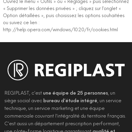
Ouvrez le menu « Outils » ou « Réglages » puis sélectionnez
« Supprimer les données privées » ; cliquez sur l’onglet «
Option détaillées », puis choisissez les options souhaitées
ou suivez ce lien :
http://help.opera.com/windows/10.20/fr/cookies.html
REGIPLAST, c’est
une équipe de 25 personnes
, un
siège social avec
bureau d’étude intégré
, un service
technique, un service marketing et une équipe
commerciale couvrant l’intégralité du territoire français.
C’est aussi un département prescription performant,
une plate-forme logistique garantissant
qualité et